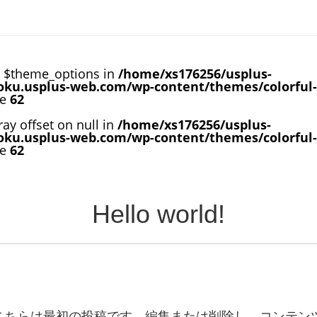
e $theme_options in
/home/xs176256/usplus-
oku.usplus-web.com/wp-content/themes/colorful
ne
62
ray offset on null in
/home/xs176256/usplus-
oku.usplus-web.com/wp-content/themes/colorful
ne
62
Hello world!
こそ。こちらは最初の投稿です。編集または削除し、コンテ