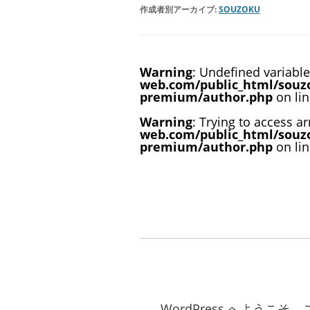
作成者別アーカイブ:
SOUZOKU
Warning
: Undefined variabl
web.com/public_html/souz
premium/author.php
on li
Warning
: Trying to access ar
web.com/public_html/souz
premium/author.php
on li
WordPress へよう